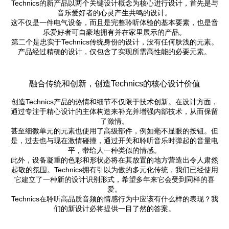
Technics的新产品以两个关键设计概念为核心进行设计，首先是与
音乐爱好者的心灵产生共鸣的设计。
这不仅是一件电气设备，而且是完整聆听体验的基本要素，也是音
乐爱好者可自豪地拥有并在家里展示的产品。
第二个是忠实于Technics传统身份的设计，没有任何肤浅的元素。
产品经过精确的设计，仅包含了实现所需高性能的必要元素。
融合传统和创新，创造Technics的核心设计价值
创造Technics产品的热情和细节不仅限于技术创新。在设计方面，
通过专注于精心设计的主体构造来补充并增强内部技术，从而保留
了激情。
甚至细微单元的元素也使用了高级部件，例如毫不显眼的按钮。但
是，过去也与现在激情碰撞，通过开关和聆听音乐时弹起的音量电
平，带给人一种类似的情感。
此外，设备凝重的色彩和形状必将在其放置的地方营造出令人肃然
起敬的氛围。Technics拥有引以为傲的多元化传统，我们已经使用
它建立了一种新的设计识别形式，希望多年来它会受到同样的喜
爱。
Technics在聆听高品质音频的情感行为中应该有什么样的表现？我
们的新设计必将提供一目了然的答案。